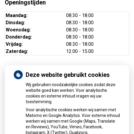
Openingstijden
Maandag:
08.30 - 18.00
Dinsdag:
08.30 - 18.00
Woensdag:
08.30 - 18.00
Donderdag:
08.30 - 18.00
Vrijdag:
08.30 - 18.00
Zaterdag:
12.00 - 15.00
Deze website gebruikt cookies
Nieuws
Wij gebruiken noodzakelijke cookies zodat deze
Sinds huisartsen afslankmedicijnen mogen voorschrijven,
website goed kan werken. Voor analytische
cookies en externe inhoud vragen wij uw
neemt gebruik toe
toestemming.
Schurft sinds corona geen vergeten ziekte meer: aantal
Voor analytische cookies werken wij samen met
uitbraken fors gestegen
Matomo en Google Analytics. Voor externe inhoud
Stoppen met afslankmedicijnen betekent zonder
werken wij samen met Google (Maps, Translate
leefstijlaanpassingen weer gewichtstoename
en Reviews), YouTube, Vimeo, Facebook,
Instagram, X (Twitter), Qualizorg,
Kookadvies drinkwater in provincie Utrecht vanwege