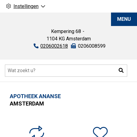
Instellingen
Apotheek
MENU
Ananse
Kempering
68
1104 KG
Amsterdam
Tel:
0206002618
Fax:
0206008599
Hoofdmenu
Zoeke
APOTHEEK ANANSE
AMSTERDAM