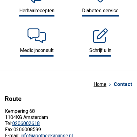
Herhaalrecepten
Diabetes service
Medicijnconsult
Schrijf u in
Home
Contact
Route
Kempering 68
1104KG Amsterdam
Tel:
0206002618
Fax:0206008599
E-mail:
info@apotheekananse.nl