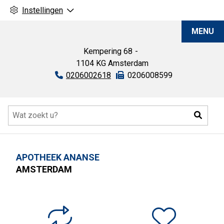
Instellingen
Apotheek
MENU
Ananse
Kempering
68
1104 KG
Amsterdam
Tel:
0206002618
Fax:
0206008599
Hoofdmenu
Zoeke
APOTHEEK ANANSE
AMSTERDAM