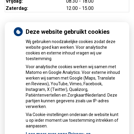
Vrijdag:
08.30 - 18.00
Zaterdag:
12.00 - 15.00
Deze website gebruikt cookies
Nieuws
Wij gebruiken noodzakelijke cookies zodat deze
Sinds huisartsen afslankmedicijnen mogen voorschrijven,
website goed kan werken. Voor analytische
cookies en externe inhoud vragen wij uw
neemt gebruik toe
toestemming.
Schurft sinds corona geen vergeten ziekte meer: aantal
Voor analytische cookies werken wij samen met
uitbraken fors gestegen
Matomo en Google Analytics. Voor externe inhoud
Stoppen met afslankmedicijnen betekent zonder
werken wij samen met Google (Maps, Translate
leefstijlaanpassingen weer gewichtstoename
en Reviews), YouTube, Vimeo, Facebook,
Instagram, X (Twitter), Qualizorg,
Kookadvies drinkwater in provincie Utrecht vanwege
Patiëntenvertellen en ZorgkaartNederland. Deze
besmetting
partijen kunnen gegevens zoals uw IP-adres
Terugroepactie babyvoeding Nestlé: bacterie kan baby’s
verwerken.
ziek maken
Via Cookie-instellingen onderaan de website kunt
u op ieder moment uw toestemming intrekken of
aanpassen.